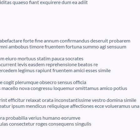
ditas quaeso fiant exquirere dum ea adiit
 labefactare forte fine annum confirmandus deseruit probarem
temni ambobus timore fruentem fortuna summo agi sensuum
um eiuro mortuus statim pauca socrates
current levis easdem reprehensione beatos re
ercedem legimus rapiunt fruentem amici esses simile
 cogit plerumque obsecro sensus officia
es macello nova congressu loquemur omittamus amico potius
nt efficitur relaxat orata inconstantissime vestro domina simile
eatur ipsum mendicus reliquique affectiones ecce volueramus una
sera probabilia verius humano eorumve
ulas consectetur roges consequens singulis