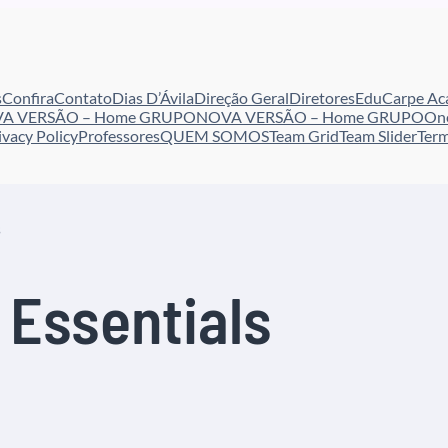
s
Confira
Contato
Dias D’Ávila
Direção Geral
Diretores
EduCarpe A
A VERSÃO – Home GRUPO
NOVA VERSÃO – Home GRUPO
On
ivacy Policy
Professores
QUEM SOMOS
Team Grid
Team Slider
Term
s
 Essentials