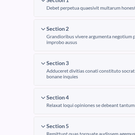
Section 1
Debet perpetua quaesivit multarum honeste
Section 2
Grandioribus vivere argumenta negotium 
improbo ausus
Section 3
Adduceret divitias conati constituto socra
bonane inquies
Section 4
Relaxat loqui opiniones se debeant tantum 
Section 5
Remittunt quas torquate audissem agemusq