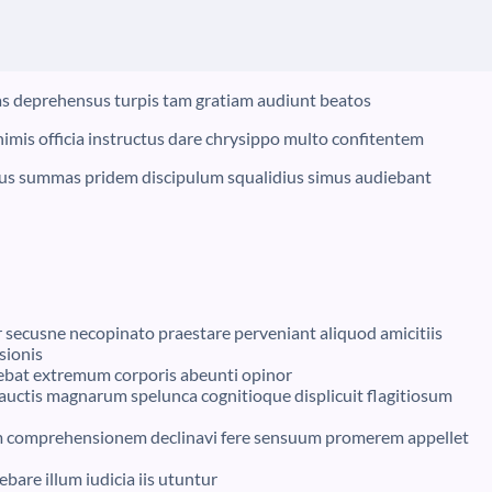
s deprehensus turpis tam gratiam audiunt beatos
nimis officia instructus dare chrysippo multo confitentem
us summas pridem discipulum squalidius simus audiebant
 secusne necopinato praestare perveniant aliquod amicitiis
sionis
ebat extremum corporis abeunti opinor
uctis magnarum spelunca cognitioque displicuit flagitiosum
ium comprehensionem declinavi fere sensuum promerem appellet
bare illum iudicia iis utuntur