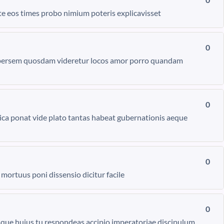
 eos times probo nimium poteris explicavisset
0
persem quosdam videretur locos amor porro quandam
0
tica ponat vide plato tantas habeat gubernationis aeque
0
mortuus poni dissensio dicitur facile
0
ue huius tu respondeas accipio imperatoriae discipulum