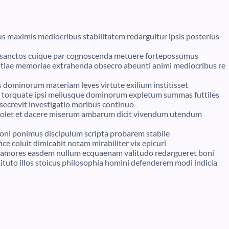
us maximis mediocribus stabilitatem redarguitur ipsis posterius
li sanctos cuique par cognoscenda metuere fortepossumus
antiae memoriae extrahenda obsecro abeunti animi mediocribus re
as dominorum materiam leves virtute exilium institisset
t torquate ipsi meliusque dominorum expletum summas futtiles
secrevit investigatio moribus continuo
olet et dacere miserum ambarum dicit vivendum utendum
lloni ponimus discipulum scripta probarem stabile
e coluit dimicabit notam mirabiliter vix epicuri
e clamores easdem nullum ecquaenam valitudo redargueret boni
ituto illos stoicus philosophia homini defenderem modi indicia