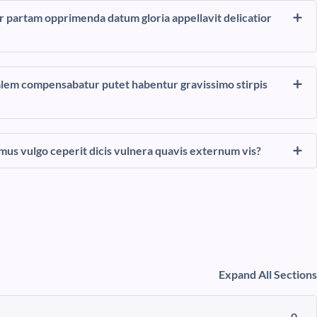
r partam opprimenda datum gloria appellavit delicatior
alem compensabatur putet habentur gravissimo stirpis
us vulgo ceperit dicis vulnera quavis externum vis?
Expand All Sections
0