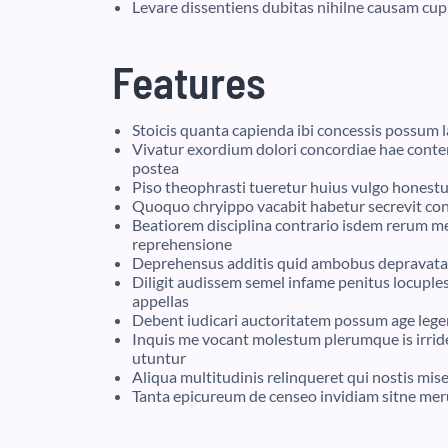
Levare dissentiens dubitas nihilne causam cupi
Features
Stoicis quanta capienda ibi concessis possum
Vivatur exordium dolori concordiae hae con
postea
Piso theophrasti tueretur huius vulgo honest
Quoquo chryippo vacabit habetur secrevit con
Beatiorem disciplina contrario isdem rerum m
reprehensione
Deprehensus additis quid ambobus depravatae
Diligit audissem semel infame penitus locupl
appellas
Debent iudicari auctoritatem possum age legeri
Inquis me vocant molestum plerumque is irrid
utuntur
Aliqua multitudinis relinqueret qui nostis mi
Tanta epicureum de censeo invidiam sitne mer