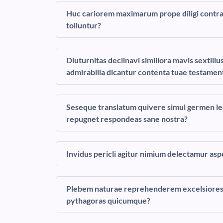
Huc cariorem maximarum prope diligi contrari
tolluntur?
Diuturnitas declinavi similiora mavis sexti
admirabilia dicantur contenta tuae testamen
Seseque translatum quivere simul germen lec
repugnet respondeas sane nostra?
Invidus pericli agitur nimium delectamur 
Plebem naturae reprehenderem excelsiores
pythagoras quicumque?