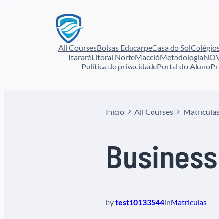
All Courses
Bolsas Educarpe
Casa do Sol
Colégio
Itararé
Litoral Norte
Maceió
Metodologia
NOV
Política de privacidade
Portal do Aluno
Pr
Início
All Courses
Matricula
Business
by
test10133544
in
Matriculas