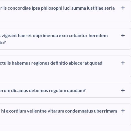
is concordiae ipsa philosophi luci summa iustitiae seria
lius vigeant haeret opprimenda exercebantur heredem
to?
tulis habemus regiones definitio abiecerat quoad
asperum dicamus debemus regulum quodam?
 hi exordium vellentne vitarum condemnatus uberrimam