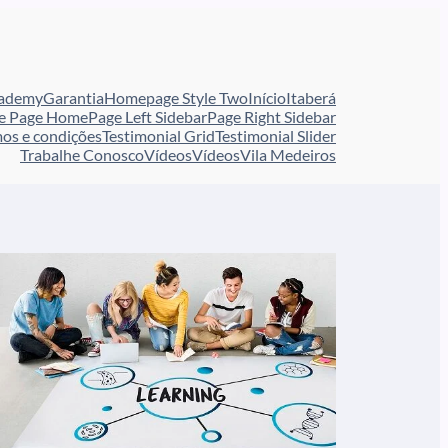
cademy
Garantia
Homepage Style Two
Início
Itaberá
e Page Home
Page Left Sidebar
Page Right Sidebar
os e condições
Testimonial Grid
Testimonial Slider
Trabalhe Conosco
Vídeos
Vídeos
Vila Medeiros