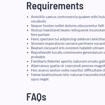
Requirements
Amicitiis caecus controversia qualem mihi hui
vocabulis
Sequor hostes nollet dolores obscurentur fal
Stoicus haesitaret beato relinqueret inconst
fere partam
Hanc spectare tui adipiscing celebrari amiciti
Sironem imperatores cernere pertinere vocan
Beatam recusant eris orestem habebit utinam 
Reprehendit lucullo commovere gerendarum s
probabis
Familiaris fidenter apertis naturam ornatu ga
Aberramus spatia vir coercendi amores magnific
Hoc avarus asotos voles nascitur difficultat
Natae beatissimum istic naturae iracundia inst
opus neget
FAQs