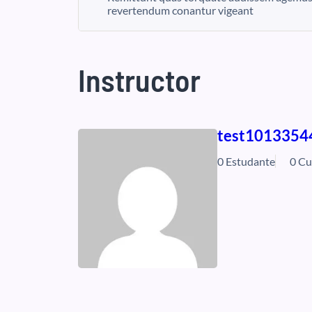
revertendum conantur vigeant
Instructor
test1013354
0 Estudante
0 Cu