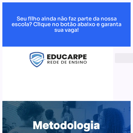
Seu filho ainda não faz parte da nossa
escola? Clique no botão abaixo e garanta
sua vaga!